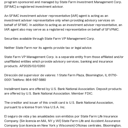
program sponsored and managed by State Farm Investment Management Corp.
(SFIMC) a registered investment advisor.
An SFIMC investment adviser representative (IAR) agent is acting as an
investment adviser representative only when providing advisory services on
behalf of SFIMC. In addition to acting as an investment adviser representative, an
IAR agent also may serve as a registered representative on behalf of SFVPMC.
Securities available through State Farm VP Management Corp.
Neither State Farm nor its agents provide tax or legal advice.
State Farm VP Management Corp. is a separate entity from those affiliated and/or
unaffiliated entities which provide advisory services, banking and insurance
products. AP2025/02/0260
Dirección del supervisor de valores: 1 State Farm Plaza, Bloomington, IL 61710-
0001 Teléfono: 864-987-5880
Installment loans are offered by U.S. Bank National Association. Deposit products
are offered by U.S. Bank National Association. Member FDIC.
The creditor and issuer of this credit card is U.S. Bank National Association,
pursuant to a license from Visa U.S.A. Inc.
El seguro de vida y las anualidades son emitidos por State Farm Life Insurance
Company. (Sin licencia en MA, NY y WI) State Farm Life and Accident Assurance
Company (con licencia en New York y Wisconsin) Oficinas centrales, Bloomington,