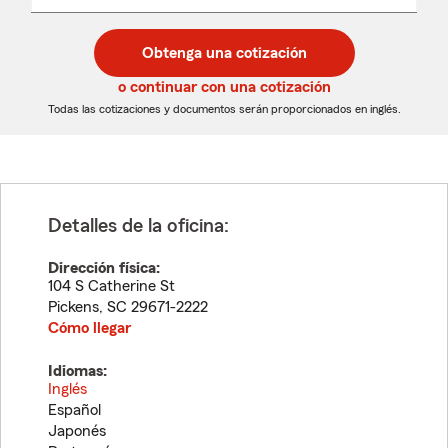
un
un
desplegable
código
código
postal
postal
Obtenga una cotización
de
de
5
5
o continuar con una cotización
dígitos
dígitos
Todas las cotizaciones y documentos serán proporcionados en inglés.
Detalles de la oficina:
Dirección física:
104 S Catherine St
Pickens
,
SC
29671-2222
Cómo llegar
Idiomas:
Inglés
Español
Japonés