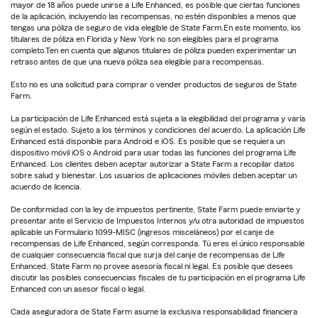
mayor de 18 años puede unirse a Life Enhanced, es posible que ciertas funciones
de la aplicación, incluyendo las recompensas, no estén disponibles a menos que
tengas una póliza de seguro de vida elegible de State Farm.En este momento, los
titulares de póliza en Florida y New York no son elegibles para el programa
completo.Ten en cuenta que algunos titulares de póliza pueden experimentar un
retraso antes de que una nueva póliza sea elegible para recompensas.
Esto no es una solicitud para comprar o vender productos de seguros de State
Farm.
La participación de Life Enhanced está sujeta a la elegibilidad del programa y varía
según el estado. Sujeto a los términos y condiciones del acuerdo. La aplicación Life
Enhanced está disponible para Android e iOS. Es posible que se requiera un
dispositivo móvil iOS o Android para usar todas las funciones del programa Life
Enhanced. Los clientes deben aceptar autorizar a State Farm a recopilar datos
sobre salud y bienestar. Los usuarios de aplicaciones móviles deben aceptar un
acuerdo de licencia.
De conformidad con la ley de impuestos pertinente, State Farm puede enviarte y
presentar ante el Servicio de Impuestos Internos y/u otra autoridad de impuestos
aplicable un Formulario 1099-MISC (ingresos misceláneos) por el canje de
recompensas de Life Enhanced, según corresponda. Tú eres el único responsable
de cualquier consecuencia fiscal que surja del canje de recompensas de Life
Enhanced. State Farm no provee asesoría fiscal ni legal. Es posible que desees
discutir las posibles consecuencias fiscales de tu participación en el programa Life
Enhanced con un asesor fiscal o legal.
Cada aseguradora de State Farm asume la exclusiva responsabilidad financiera