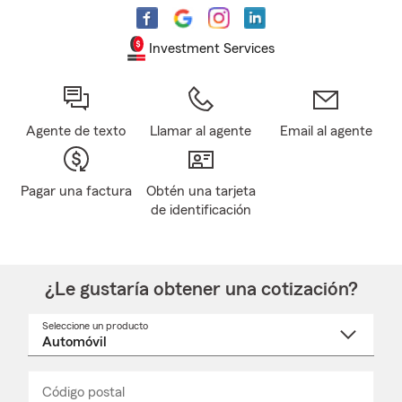
Investment Services
Agente de texto
Llamar al agente
Email al agente
Pagar una factura
Obtén una tarjeta
de identificación
¿Le gustaría obtener una cotización?
Seleccione un producto
Seleccione
un
nombre
de
producto
del
Código postal
Ingresa
Ingresa
_____
menú