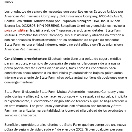
Illinois.
Los productos de seguro de mascotas son suscritos en los Estados Unidos por
American Pet Insurance Company y ZPIC Insurance Company, 6100-4th Ave S,
Seattle, WA 98108. Administrado por Trupanion Managers USA, Inc. (CA: con
licencia No. 0G22803, NPN 9588590). Se aplican términos y condiciones, revise la
póliza completa
en la página web de Trupanion para obtener detalles. State Farm
Mutual Automobile Insurance Company, sus subsidiarias y afiliadas no ofrecen ni
son responsables financieramente por los productos de seguro de mascotas.
State Farm es una entidad independiente y no está afiliada con Trupanion ni con
American Pet Insurance.
Condiciones preexistentes:
Si actualmente tiene una póliza de seguro médico
para mascotas, el cambio de compañía de seguros o la compra de una nueva
póliza podría afectar ciertas disposiciones, tales como las coberturas para
condiciones preexistentes o los deducibles ya establecidos bajo su póliza actual.
Informe a su agente de State Farm si su póliza actual contiene disposiciones que le
convenga mantener.
State Farm (incluyendo State Farm Mutual Automobile Insurance Company y sus
subsidiarias y afiliadas) no se hace responsable y no respalda ni aprueba, implícita
ni explícitamente, el contenido de ningún sitio de terceros al que se haga referencia
en este material. Los productos y servicios son ofrecidos por terceros y State
Farm no garantiza la mercantabilidad, la idoneidad ni la calidad de los productos y
servicios de terceros.
Beneficio disponible para los clientes de State Farm que han comprado una nueva
póliza de seguro de vida desde el 1 de enero de 2022. Si bien cualquier persona