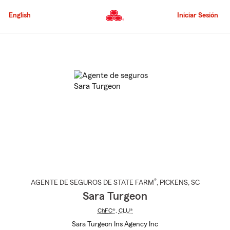
Pasar
al
English
Iniciar Sesión
contenido
principal
Comienzo
del
contenido
principal
®
AGENTE DE SEGUROS DE STATE FARM
,
PICKENS
, SC
Sara Turgeon
ChFC®
,
CLU®
Sara Turgeon Ins Agency Inc